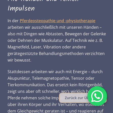
Impulsen
In der
Pferdeosteopathie und -physiotherapie
arbeiten wir ausschließlich mit unseren Händen –
also mit Dingen wie Abtasten, Bewegen der Gelenke
oder Dehnen der Muskulatur. Auf Technik wie z. B.
Magnetfeld, Laser, Vibration oder andere
gerätegestützte Behandlungsmethoden verzichten
wir bewusst.
Stattdessen arbeiten wir auch mit Energie – durch
Akupunktur, Telemagnetopathie, Tensor oder
Tierkommunikation. Das ersetzt kein Röntgenbild,
zeigt uns aber oft schneller, wo’s wirklich hakt.
Pferde nehmen solche Impulse fein wahr. Sie zeigen
Zurück zur Übersicht
über ihren Körper und ihr Verhalten, wo etwas aus
dem Gleichgewicht geraten ist – und reagieren auf